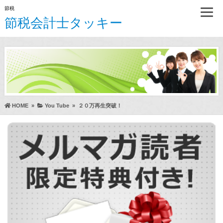
節税
節税会計士タッキー
HOME
»
You Tube
»
２０万再生突破！