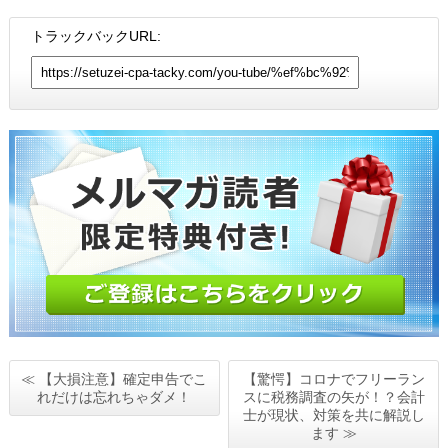
トラックバックURL:
≪ 【大損注意】確定申告でこ
【驚愕】コロナでフリーラン
れだけは忘れちゃダメ！
スに税務調査の矢が！？会計
士が現状、対策を共に解説し
ます ≫