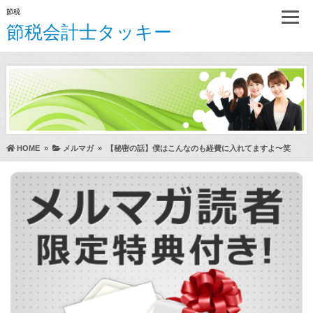
節税
節税会計士タッキー
HOME
»
メルマガ
»
【秘密の話】僕はこんなのも経費に入れてますよ〜笑